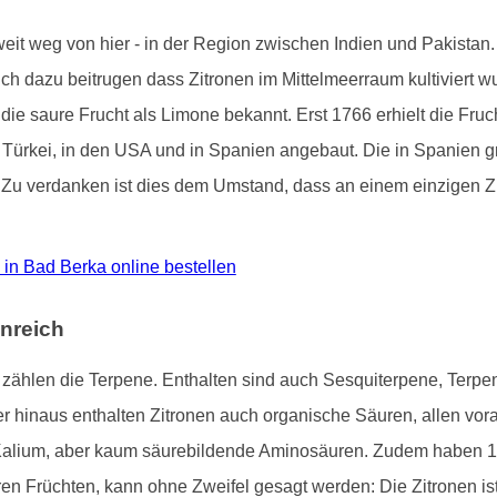
 weit weg von hier - in der Region zwischen Indien und Pakista
tlich dazu beitrugen dass Zitronen im Mittelmeerraum kultiviert 
 die saure Frucht als Limone bekannt. Erst 1766 erhielt die Fru
der Türkei, in den USA und in Spanien angebaut. Die in Spanien
. Zu verdanken ist dies dem Umstand, dass an einem einzigen Zi
ro in Bad Berka online bestellen
nreich
ne zählen die Terpene. Enthalten sind auch Sesquiterpene, Terp
hinaus enthalten Zitronen auch organische Säuren, allen voran
Kalium, aber kaum säurebildende Aminosäuren. Zudem haben 1
ren Früchten, kann ohne Zweifel gesagt werden: Die Zitronen i