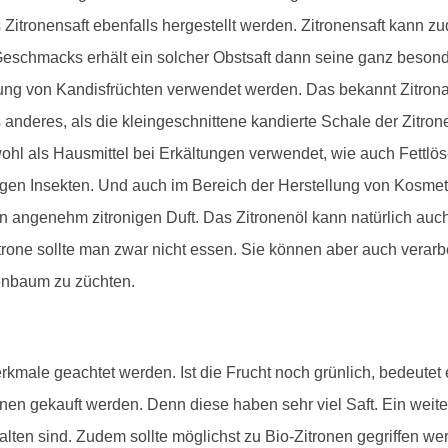
 Zitronensaft ebenfalls hergestellt werden. Zitronensaft kann z
eschmacks erhält ein solcher Obstsaft dann seine ganz besond
ung von Kandisfrüchten verwendet werden. Das bekannt Zitronat,
 anderes, als die kleingeschnittene kandierte Schale der Zitron
owohl als Hausmittel bei Erkältungen verwendet, wie auch Fettlö
gegen Insekten. Und auch im Bereich der Herstellung von Kosme
en angenehm zitronigen Duft. Das Zitronenöl kann natürlich a
trone sollte man zwar nicht essen. Sie können aber auch verar
enbaum zu züchten.
kmale geachtet werden. Ist die Frucht noch grünlich, bedeutet es
ronen gekauft werden. Denn diese haben sehr viel Saft. Ein weite
en sind. Zudem sollte möglichst zu Bio-Zitronen gegriffen wer